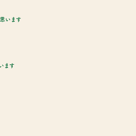
思います
います