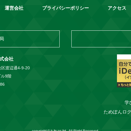
運営会社
プライバシーポリシー
アクセス
局
式会社
区渡辺通4-9-20
ル9階
086
学
ためぽんロ
copyright © k-fp.co.ltd., All Right Reserved.