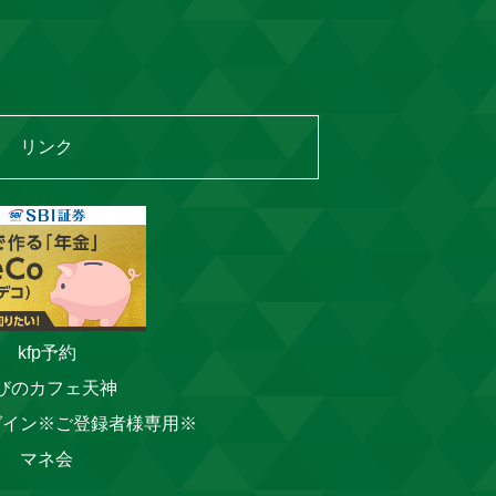
リンク
kfp予約
びのカフェ天神
グイン※ご登録者様専用※
マネ会